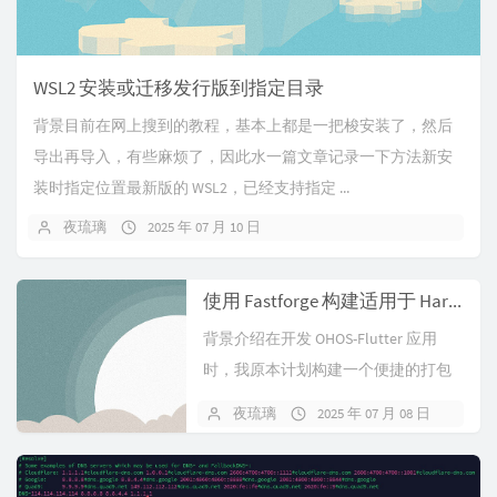
WSL2 安装或迁移发行版到指定目录
背景目前在网上搜到的教程，基本上都是一把梭安装了，然后
导出再导入，有些麻烦了，因此水一篇文章记录一下方法新安
装时指定位置最新版的 WSL2，已经支持指定 ...
夜琉璃
2025 年 07 月 10 日
使用 Fastforge 构建适用于 HarmonyOS NEXT / OpenHarmony 的 Flutter App
背景介绍在开发 OHOS-Flutter 应用
时，我原本计划构建一个便捷的打包
工具来简化流程。但在调研过...
夜琉璃
2025 年 07 月 08 日