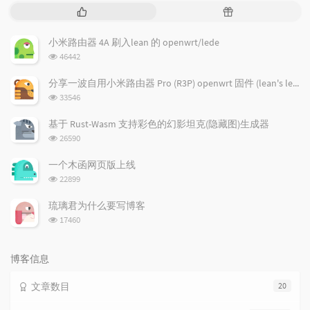
热
随
门
机
文
文
小米路由器 4A 刷入lean 的 openwrt/lede
章
章
浏
46442
览
次
分享一波自用小米路由器 Pro (R3P) openwrt 固件 (lean's lede)
数:
浏
33546
览
次
基于 Rust-Wasm 支持彩色的幻影坦克(隐藏图)生成器
数:
浏
26590
览
次
一个木函网页版上线
数:
浏
22899
览
次
琉璃君为什么要写博客
数:
浏
17460
览
次
数:
博客信息
文章数目
20