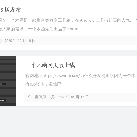
OS 版发布
？一个木函是一款集合类效率工具箱，在 Android 上具有超高的人气.
大家的需求，一个木函先后出品了 Andro...
2020 年 12 月 19 日
一个木函网页版上线
官网地址https://ol.woobx.cn/为什么开发网页版因为一
有IOS版本，虽然已...
夜琉璃
2020 年 01 月 17 日