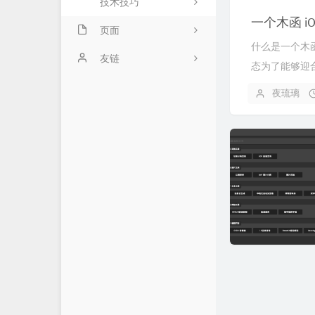
技术技巧
一个木函 i
页面
什么是一个木函
关于我
友链
态为了能够迎合
时光机
夜羽の博客
夜琉璃
笑靥如花の乐园
勤为径苦作舟
orzi!
羿潇贤鱼の窝
赵苦瓜のBlog~
HIDEYOSHI's BLOG
AceSheep