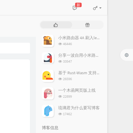
新
热
随
门
机
文
文
小米路由器 4A 刷入lean 的 openwrt/lede
章
章
浏
46446
览
次
分享一波自用小米路由器 Pro (R3P) openwrt 固件 (lean's lede)
数:
浏
33547
览
次
基于 Rust-Wasm 支持彩色的幻影坦克(隐藏图)生成器
数:
浏
26596
览
次
一个木函网页版上线
数:
浏
22899
览
次
琉璃君为什么要写博客
数:
浏
17462
览
次
博客信息
数: