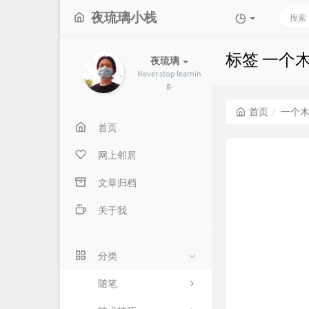
夜琉璃小栈
标签 一个
夜琉璃
Never stop learnin
g.
首页
一个
首页
网上邻居
文章归档
关于我
分类
随笔