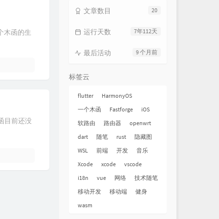
文章数目
20
运行天数
7年112天
一个木函的生
最后活动
9 个月前
标签云
flutter
HarmonyOS
一个木函
Fastforge
iOS
个木函目前还没
软路由
路由器
openwrt
dart
随笔
rust
隐藏图
WSL
前端
开发
音乐
Xcode
xcode
vscode
i18n
vue
网络
技术随笔
移动开发
移动端
健身
wasm