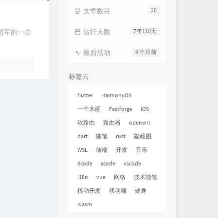
文章数目
20
运行天数
7年110天
中盟军的一款
最后活动
9 个月前
标签云
flutter
HarmonyOS
一个木函
Fastforge
iOS
软路由
路由器
openwrt
dart
随笔
rust
隐藏图
WSL
前端
开发
音乐
Xcode
xcode
vscode
i18n
vue
网络
技术随笔
移动开发
移动端
健身
wasm