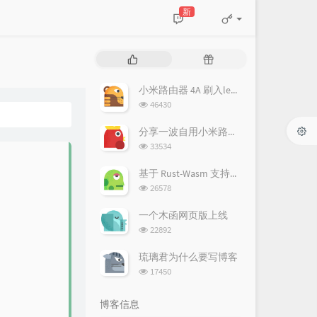
新
热
随
门
机
文
文
小米路由器 4A 刷入lean 的 openwrt/lede
章
章
浏
46430
览
次
分享一波自用小米路由器 Pro (R3P) openwrt 固件 (lean's lede)
数:
浏
33534
览
次
基于 Rust-Wasm 支持彩色的幻影坦克(隐藏图)生成器
数:
浏
26578
览
次
一个木函网页版上线
数:
浏
22892
览
次
琉璃君为什么要写博客
数:
浏
17450
览
次
博客信息
数: