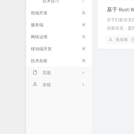
技术技巧
基于 Rus
前端开发
5
关于幻影坦克(
服务端
0
伪装坦克，盟军
网络运维
3
夜琉璃
移动端开发
8
技术杂烩
9
页面
关于我
友链
时光机
夜羽の博客
笑靥如花の乐园
勤为径苦作舟
orzi!