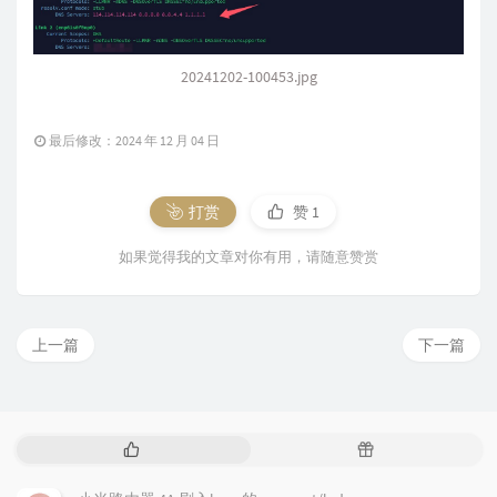
20241202-100453.jpg
最后修改：2024 年 12 月 04 日
打赏
赞
1
如果觉得我的文章对你有用，请随意赞赏
上一篇
下一篇
热
随
门
机
文
文