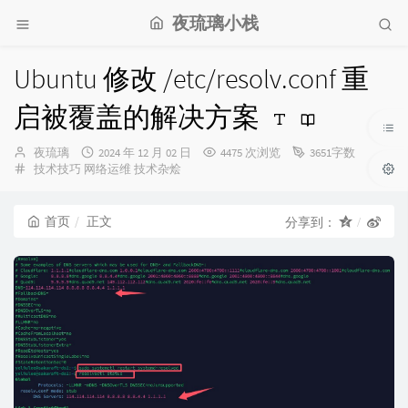
夜琉璃小栈
Ubuntu 修改 /etc/resolv.conf 重
启被覆盖的解决方案
博
发
夜琉璃
2024 年 12 月 02 日
4475 次浏览
3651字数
主：
分
布
技术技巧
网络运维
技术杂烩
类：
时
间：
首页
正文
分享到：