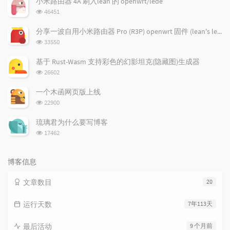
小米路由器 4A 刷入lean 的 openwrt/lede
章
章
浏
46451
览
次
分享一波自用小米路由器 Pro (R3P) openwrt 固件 (lean's lede)
数:
浏
33550
览
次
基于 Rust-Wasm 支持彩色的幻影坦克(隐藏图)生成器
数:
浏
26602
览
次
一个木函网页版上线
数:
浏
22900
览
次
琉璃君为什么要写博客
数:
浏
17462
览
次
数:
博客信息
文章数目
20
运行天数
7年113天
最后活动
9 个月前