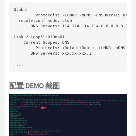
Global

         Protocols: -LLMNR -mDNS -DNSOverTLS DNSSEC
  resolv.conf mode: stub

       DNS Servers: 114.114.114.114 8.8.8.8 8.8.4.4
Link 2 (enp61s0f0np0)

    Current Scopes: DNS

         Protocols: +DefaultRoute -LLMNR -mDNS -DNS
       DNS Servers: xxx.xx.xxx.1

....
配置 DEMO 截图