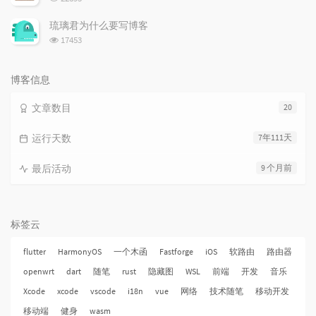
览
次
琉璃君为什么要写博客
数:
浏
17453
览
次
数:
博客信息
文章数目
20
运行天数
7年111天
最后活动
9 个月前
标签云
flutter
HarmonyOS
一个木函
Fastforge
iOS
软路由
路由器
openwrt
dart
随笔
rust
隐藏图
WSL
前端
开发
音乐
Xcode
xcode
vscode
i18n
vue
网络
技术随笔
移动开发
移动端
健身
wasm