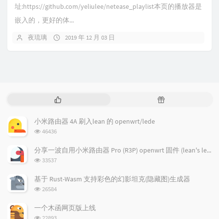
址:https://github.com/yeliulee/netease_playlist本页的播放器是
嵌入的，更好的体...
夜琉璃
2019 年 12 月 03 日
热
随
门
机
文
文
小米路由器 4A 刷入lean 的 openwrt/lede
章
章
浏
46436
览
次
分享一波自用小米路由器 Pro (R3P) openwrt 固件 (lean's lede)
数:
浏
33537
览
次
基于 Rust-Wasm 支持彩色的幻影坦克(隐藏图)生成器
数:
浏
26584
览
次
一个木函网页版上线
数:
浏
22893