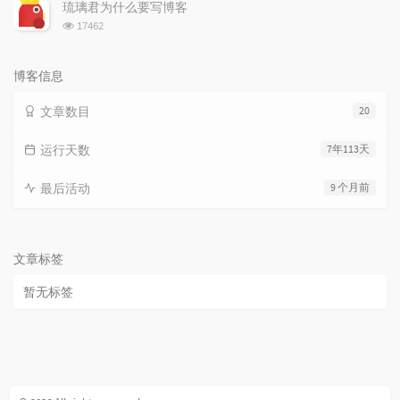
次
琉璃君为什么要写博客
数:
浏
17462
览
次
数:
博客信息
文章数目
20
运行天数
7年113天
最后活动
9 个月前
文章标签
暂无标签