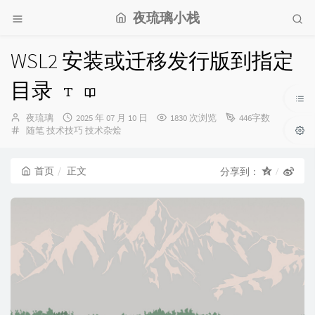
夜琉璃小栈
WSL2 安装或迁移发行版到指定
目录
博
发
夜琉璃
2025 年 07 月 10 日
1830 次浏览
446字数
主：
分
布
随笔
技术技巧
技术杂烩
类：
时
间：
首页
正文
分享到：