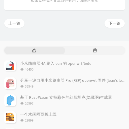
如果觉得我的文章对你有用，请随意赞赏
上一篇
下一篇
热
随
门
机
文
文
小米路由器 4A 刷入lean 的 openwrt/lede
章
章
浏
46450
览
次
分享一波自用小米路由器 Pro (R3P) openwrt 固件 (lean's lede)
数:
浏
33549
览
次
基于 Rust-Wasm 支持彩色的幻影坦克(隐藏图)生成器
数:
浏
26598
览
次
一个木函网页版上线
数:
浏
22899
览