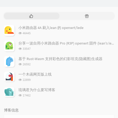
热
随
门
机
文
文
小米路由器 4A 刷入lean 的 openwrt/lede
章
章
浏
46445
览
次
分享一波自用小米路由器 Pro (R3P) openwrt 固件 (lean's lede)
数:
浏
33547
览
次
基于 Rust-Wasm 支持彩色的幻影坦克(隐藏图)生成器
数:
浏
26592
览
次
一个木函网页版上线
数:
浏
22899
览
次
琉璃君为什么要写博客
数:
浏
17462
览
次
数:
博客信息