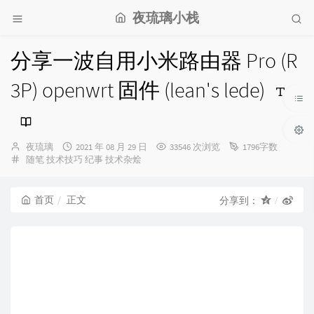
夜琉璃小栈
分享一波自用小米路由器 Pro (R
3P) openwrt 固件 (lean's lede)
博
发
夜琉璃
2021 年 08 月 29 日
33546 次浏览
1796字数
主：
分
布
随笔
技术技巧
纪事
技术杂烩
类：
时
间：
首页
正文
分享到：