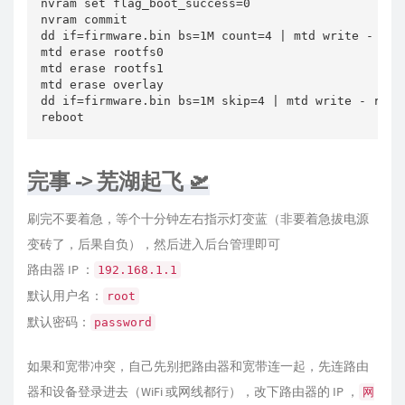
nvram set flag_boot_success=0 

nvram commit

dd if=firmware.bin bs=1M count=4 | mtd write - kern
mtd erase rootfs0

mtd erase rootfs1

mtd erase overlay

dd if=firmware.bin bs=1M skip=4 | mtd write - rootf
reboot
完事 -> 芜湖起飞 🛫
刷完不要着急，等个十分钟左右指示灯变蓝（非要着急拔电源
变砖了，后果自负），然后进入后台管理即可
路由器 IP ：
192.168.1.1
默认用户名：
root
默认密码：
password
如果和宽带冲突，自己先别把路由器和宽带连一起，先连路由
器和设备登录进去（WiFi 或网线都行），改下路由器的 IP ，
网