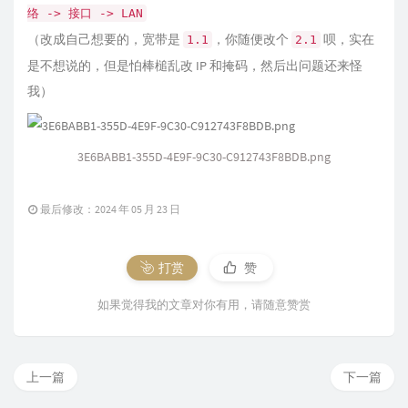
络 -> 接口 -> LAN
（改成自己想要的，宽带是
，你随便改个
呗，实在
1.1
2.1
是不想说的，但是怕棒槌乱改 IP 和掩码，然后出问题还来怪
我）
3E6BABB1-355D-4E9F-9C30-C912743F8BDB.png
最后修改：2024 年 05 月 23 日
打赏
赞
如果觉得我的文章对你有用，请随意赞赏
上一篇
下一篇