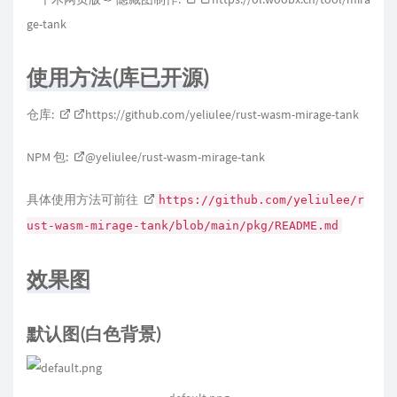
ge-tank
使用方法(库已开源)
仓库:
https://github.com/yeliulee/rust-wasm-mirage-tank
NPM 包:
@yeliulee/rust-wasm-mirage-tank
具体使用方法可前往
https://github.com/yeliulee/r
ust-wasm-mirage-tank/blob/main/pkg/README.md
效果图
默认图(白色背景)