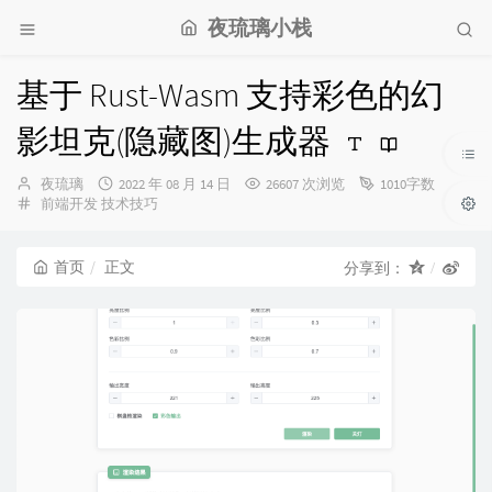
夜琉璃小栈
基于 Rust-Wasm 支持彩色的幻
影坦克(隐藏图)生成器
博
发
夜琉璃
2022 年 08 月 14 日
26607 次浏览
1010字数
主：
分
布
前端开发
技术技巧
类：
时
间：
首页
正文
分享到：