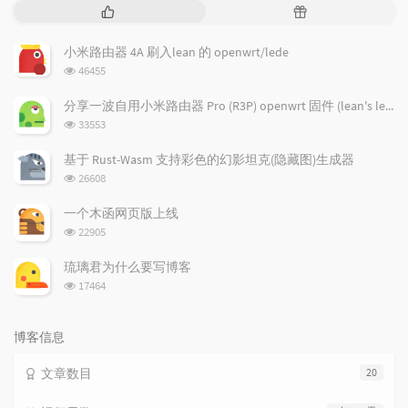
热
随
门
机
文
文
小米路由器 4A 刷入lean 的 openwrt/lede
章
章
浏
46455
览
次
分享一波自用小米路由器 Pro (R3P) openwrt 固件 (lean's lede)
数:
浏
33553
览
次
基于 Rust-Wasm 支持彩色的幻影坦克(隐藏图)生成器
数:
浏
26608
览
次
一个木函网页版上线
数:
浏
22905
览
次
琉璃君为什么要写博客
数:
浏
17464
览
次
数:
博客信息
文章数目
20