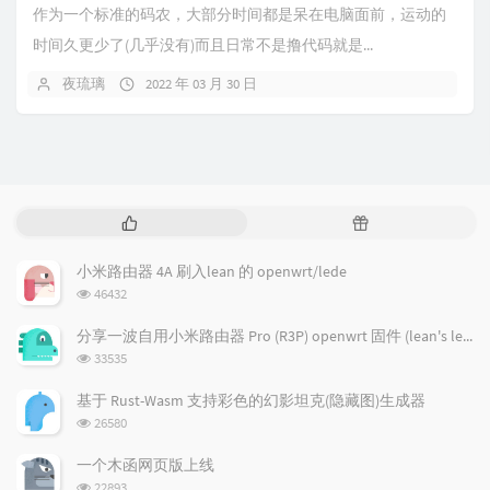
作为一个标准的码农，大部分时间都是呆在电脑面前，运动的
时间久更少了(几乎没有)而且日常不是撸代码就是...
夜琉璃
2022 年 03 月 30 日
热
随
门
机
文
文
小米路由器 4A 刷入lean 的 openwrt/lede
章
章
浏
46432
览
次
分享一波自用小米路由器 Pro (R3P) openwrt 固件 (lean's lede)
数:
浏
33535
览
次
基于 Rust-Wasm 支持彩色的幻影坦克(隐藏图)生成器
数:
浏
26580
览
次
一个木函网页版上线
数:
浏
22893