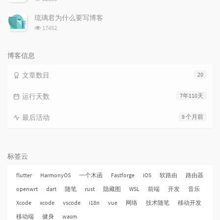
览
次
琉璃君为什么要写博客
数:
浏
17452
览
次
数:
博客信息
文章数目
20
运行天数
7年110天
最后活动
9 个月前
标签云
flutter
HarmonyOS
一个木函
Fastforge
iOS
软路由
路由器
openwrt
dart
随笔
rust
隐藏图
WSL
前端
开发
音乐
Xcode
xcode
vscode
i18n
vue
网络
技术随笔
移动开发
移动端
健身
wasm