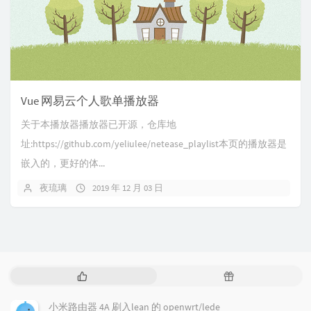
Vue 网易云个人歌单播放器
关于本播放器播放器已开源，仓库地
址:https://github.com/yeliulee/netease_playlist本页的播放器是
嵌入的，更好的体...
夜琉璃
2019 年 12 月 03 日
热
随
门
机
文
文
小米路由器 4A 刷入lean 的 openwrt/lede