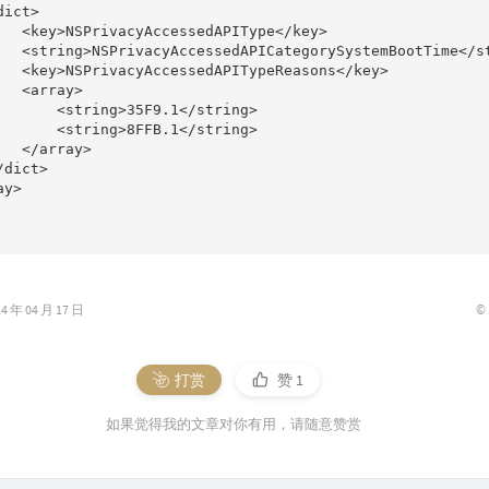
ict>

   <key>NSPrivacyAccessedAPIType</key>

   <string>NSPrivacyAccessedAPICategorySystemBootTime</st
   <key>NSPrivacyAccessedAPITypeReasons</key>

  <array>

       <string>35F9.1</string>

       <string>8FFB.1</string>

   </array>

dict>

y>

©
年 04 月 17 日
打赏
赞
1
如果觉得我的文章对你有用，请随意赞赏