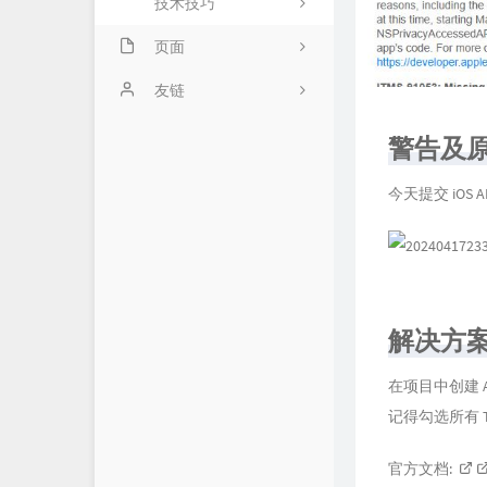
技术技巧
页面
关于我
友链
时光机
夜羽の博客
警告及
笑靥如花の乐园
今天提交 iO
勤为径苦作舟
orzi!
羿潇贤鱼の窝
解决方
赵苦瓜のBlog~
在项目中创建 Ap
HIDEYOSHI's BLOG
记得勾选所有 Ta
AceSheep
官方文档: