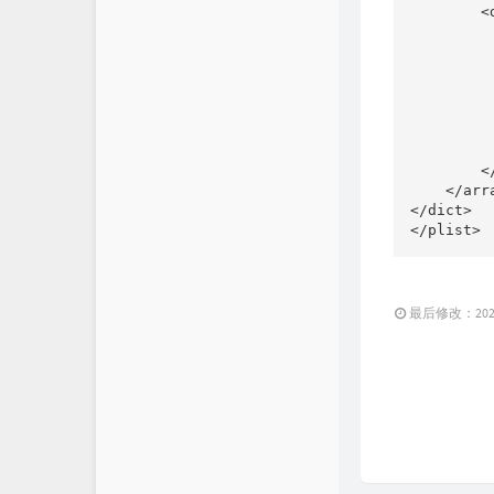
        <d
         
         
         
          
         
         
         
        </
    </arra
</dict>

</plist>
最后修改：2024 