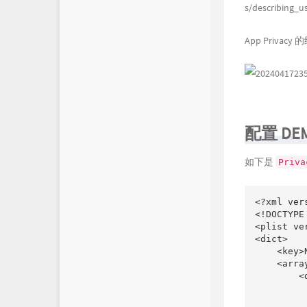
s/describing_u
App Privacy
配置 DE
如下是
Priva
<?xml ver
<!DOCTYPE
<plist ve
<dict>

    <key>
    <array
        <d
         
         