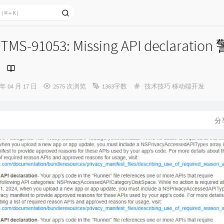
TMS-91053: Missing API declarati
分
 年 04 月 17 日
2575 次浏览
1363字数
技术技巧
移动端开发
类：
分