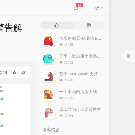
新
on 警告解
热
随
门
机
文
文
小米路由器 4A 刷入lean 的 openwrt/lede
章
章
浏
46455
览
次
分享一波自用小米路由器 Pro (R3P) openwrt 固件 (lean's lede)
数:
浏
33552
览
次
享到：
基于 Rust-Wasm 支持彩色的幻影坦克(隐藏图)生成器
数:
浏
26606
览
次
一个木函网页版上线
数:
浏
22905
览
次
琉璃君为什么要写博客
数:
浏
17464
览
次
博客信息
数: