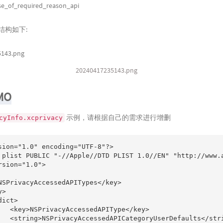
se_of_required_reason_api
 的结构如下:
20240417235143.png
MO
示例，请根据自己的需求进行增删
cyInfo.xcprivacy
sion="1.0" encoding="UTF-8"?>

 plist PUBLIC "-//Apple//DTD PLIST 1.0//EN" "http://www.a
rsion="1.0">

NSPrivacyAccessedAPITypes</key>

>

ict>

   <key>NSPrivacyAccessedAPIType</key>

   <string>NSPrivacyAccessedAPICategoryUserDefaults</stri