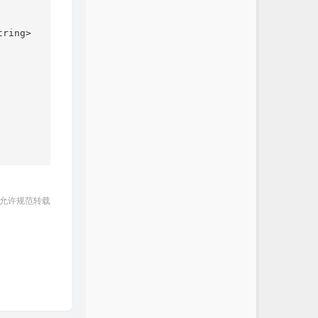
ring>

 允许规范转载