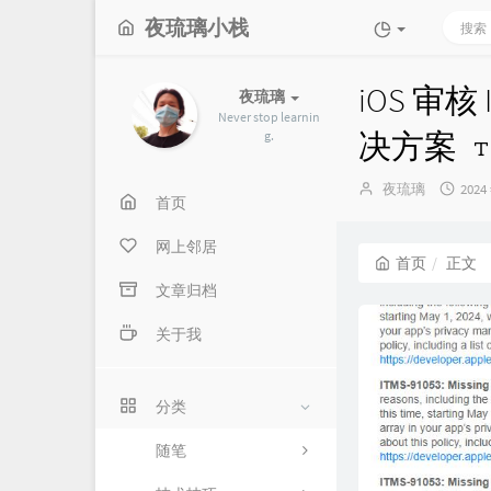
夜琉璃小栈
iOS 审核 I
夜琉璃
Never stop learnin
决方案
g.
博
发
夜琉璃
2024
首页
主：
布
时
网上邻居
间：
首页
正文
文章归档
关于我
分类
随笔